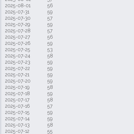
2025-08-01
56
2025-07-31
59
2025-07-30
57
2025-07-29
59
2025-07-28
57
2025-07-27
56
2025-07-26
59
2025-07-25
53
2025-07-24
58
2025-07-23
59
2025-07-22
59
2025-07-21
59
2025-07-20
59
2025-07-19
58
2025-07-18
59
2025-07-17
58
2025-07-16
57
2025-07-15
59
2025-07-14
59
2025-07-13
58
2025-07-12
55