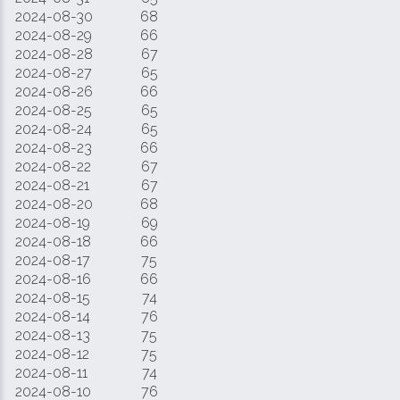
2024-08-30
68
2024-08-29
66
2024-08-28
67
2024-08-27
65
2024-08-26
66
2024-08-25
65
2024-08-24
65
2024-08-23
66
2024-08-22
67
2024-08-21
67
2024-08-20
68
2024-08-19
69
2024-08-18
66
2024-08-17
75
2024-08-16
66
2024-08-15
74
2024-08-14
76
2024-08-13
75
2024-08-12
75
2024-08-11
74
2024-08-10
76