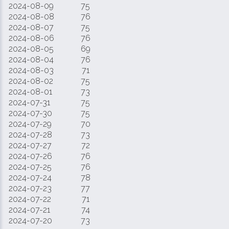
2024-08-09
75
2024-08-08
76
2024-08-07
75
2024-08-06
76
2024-08-05
69
2024-08-04
76
2024-08-03
71
2024-08-02
75
2024-08-01
73
2024-07-31
75
2024-07-30
75
2024-07-29
70
2024-07-28
73
2024-07-27
72
2024-07-26
76
2024-07-25
76
2024-07-24
78
2024-07-23
77
2024-07-22
71
2024-07-21
74
2024-07-20
73