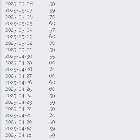
2025-05-08
59
2025-05-07
59
2025-05-06
70
2025-05-05
60
2025-05-04
57
2025-05-03
60
2025-05-02
70
2025-05-01
59
2025-04-30
55
2025-04-29
60
2025-04-28
61
2025-04-27
60
2025-04-26
60
2025-04-25
60
2025-04-24
59
2025-04-23
59
2025-04-22
59
2025-04-21
61
2025-04-20
59
2025-04-19
59
2025-04-18
59