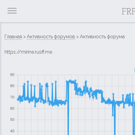
Главная
>
Активность форумов
> Активность форума
https://mirine.rusff.me