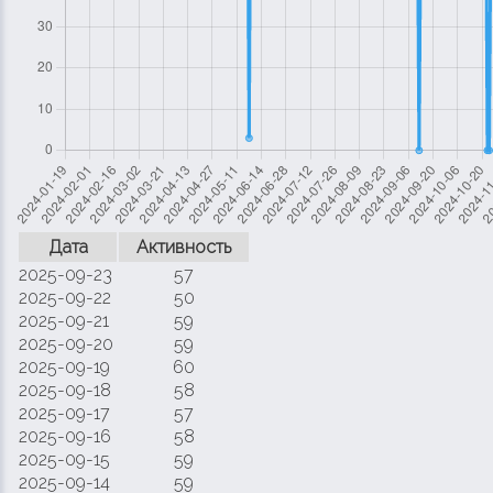
Дата
Активность
2025-09-23
57
2025-09-22
50
2025-09-21
59
2025-09-20
59
2025-09-19
60
2025-09-18
58
2025-09-17
57
2025-09-16
58
2025-09-15
59
2025-09-14
59