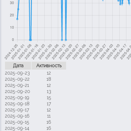
Дата
Активность
2025-09-23
12
2025-09-22
18
2025-09-21
12
2025-09-20
13
2025-09-19
15
2025-09-18
17
2025-09-17
12
2025-09-16
11
2025-09-15
16
2025-09-14
16