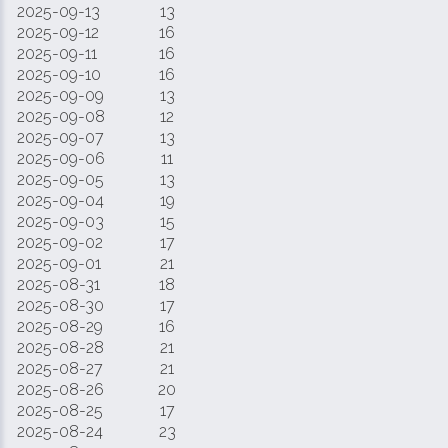
2025-09-13
13
2025-09-12
16
2025-09-11
16
2025-09-10
16
2025-09-09
13
2025-09-08
12
2025-09-07
13
2025-09-06
11
2025-09-05
13
2025-09-04
19
2025-09-03
15
2025-09-02
17
2025-09-01
21
2025-08-31
18
2025-08-30
17
2025-08-29
16
2025-08-28
21
2025-08-27
21
2025-08-26
20
2025-08-25
17
2025-08-24
23