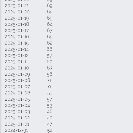
2025-01-21
69
2025-01-20
65
2025-01-19
69
2025-01-18
64
2025-01-17
67
2025-01-16
65
2025-01-15
62
2025-01-14
66
2025-01-12
57
2025-01-11
60
2025-01-10
63
2025-01-09
56
2025-01-08
0
2025-01-07
0
2025-01-06
51
2025-01-05
57
2025-01-04
53
2025-01-03
46
2025-01-02
40
2025-01-01
47
2024-12-31
52