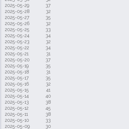
2025-05-29
37
2025-05-28
32
2025-05-27
35
2025-05-26
32
2025-05-25
33
2025-05-24
34
2025-05-23
32
2025-05-22
34
2025-05-21
31
2025-05-20
37
2025-05-19
35
2025-05-18
31
2025-05-17
35
2025-05-16
32
2025-05-15
41
2025-05-14
40
2025-05-13
38
2025-05-12
45
2025-05-11
38
2025-05-10
33
2025-05-09
30