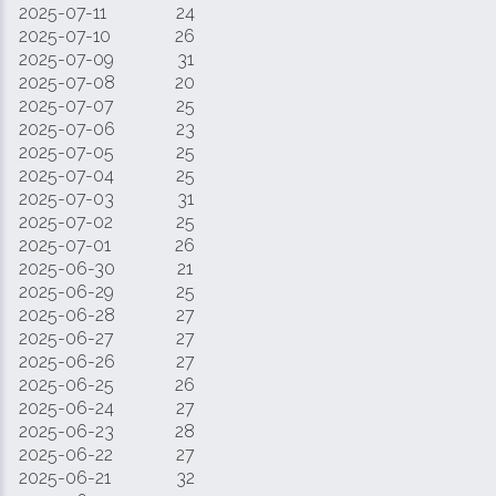
2025-07-11
24
2025-07-10
26
2025-07-09
31
2025-07-08
20
2025-07-07
25
2025-07-06
23
2025-07-05
25
2025-07-04
25
2025-07-03
31
2025-07-02
25
2025-07-01
26
2025-06-30
21
2025-06-29
25
2025-06-28
27
2025-06-27
27
2025-06-26
27
2025-06-25
26
2025-06-24
27
2025-06-23
28
2025-06-22
27
2025-06-21
32