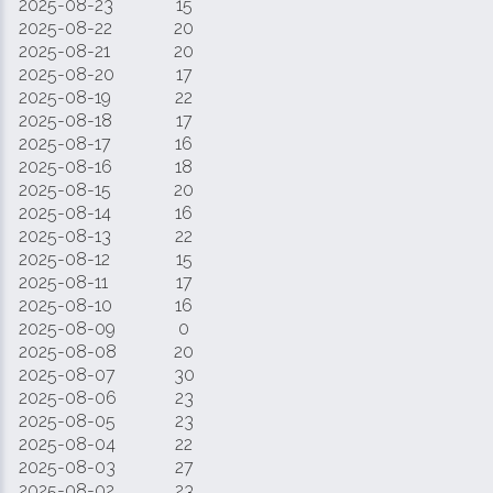
2025-08-23
15
2025-08-22
20
2025-08-21
20
2025-08-20
17
2025-08-19
22
2025-08-18
17
2025-08-17
16
2025-08-16
18
2025-08-15
20
2025-08-14
16
2025-08-13
22
2025-08-12
15
2025-08-11
17
2025-08-10
16
2025-08-09
0
2025-08-08
20
2025-08-07
30
2025-08-06
23
2025-08-05
23
2025-08-04
22
2025-08-03
27
2025-08-02
23