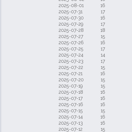
2025-08-01
16
2025-07-31
17
2025-07-30
16
2025-07-29
17
2025-07-28
18
2025-07-27
15
2025-07-26
16
2025-07-25
17
2025-07-24
14
2025-07-23
17
2025-07-22
15
2025-07-21
16
2025-07-20
15
2025-07-19
15
2025-07-18
16
2025-07-17
16
2025-07-16
16
2025-07-15
15
2025-07-14
16
2025-07-13
16
2025-07-12
15