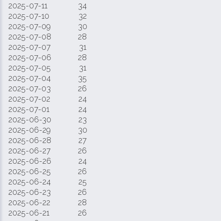
2025-07-11
34
2025-07-10
32
2025-07-09
30
2025-07-08
28
2025-07-07
31
2025-07-06
28
2025-07-05
31
2025-07-04
35
2025-07-03
26
2025-07-02
24
2025-07-01
24
2025-06-30
23
2025-06-29
30
2025-06-28
27
2025-06-27
26
2025-06-26
24
2025-06-25
26
2025-06-24
25
2025-06-23
26
2025-06-22
28
2025-06-21
26