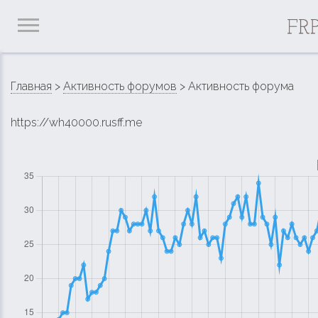
Главная
>
Активность форумов
> Активность форума
https://wh40000.rusff.me