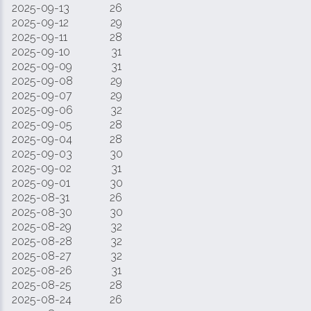
2025-09-13
26
2025-09-12
29
2025-09-11
28
2025-09-10
31
2025-09-09
31
2025-09-08
29
2025-09-07
29
2025-09-06
32
2025-09-05
28
2025-09-04
28
2025-09-03
30
2025-09-02
31
2025-09-01
30
2025-08-31
26
2025-08-30
30
2025-08-29
32
2025-08-28
32
2025-08-27
32
2025-08-26
31
2025-08-25
28
2025-08-24
26