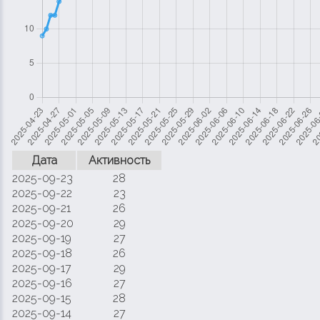
Дата
Активность
2025-09-23
28
2025-09-22
23
2025-09-21
26
2025-09-20
29
2025-09-19
27
2025-09-18
26
2025-09-17
29
2025-09-16
27
2025-09-15
28
2025-09-14
27