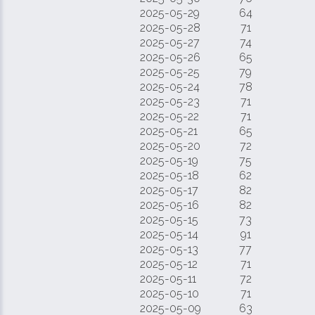
2025-05-29
64
2025-05-28
71
2025-05-27
74
2025-05-26
65
2025-05-25
79
2025-05-24
78
2025-05-23
71
2025-05-22
71
2025-05-21
65
2025-05-20
72
2025-05-19
75
2025-05-18
62
2025-05-17
82
2025-05-16
82
2025-05-15
73
2025-05-14
91
2025-05-13
77
2025-05-12
71
2025-05-11
72
2025-05-10
71
2025-05-09
63