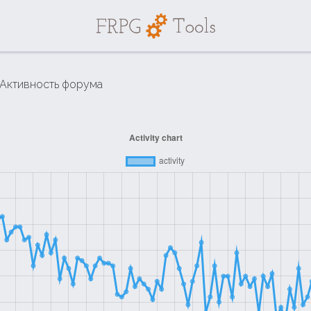
 Активность форума