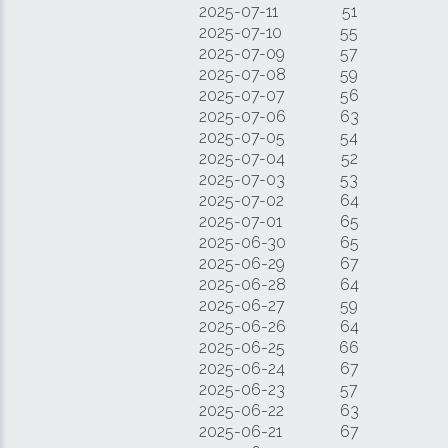
2025-07-11
51
2025-07-10
55
2025-07-09
57
2025-07-08
59
2025-07-07
56
2025-07-06
63
2025-07-05
54
2025-07-04
52
2025-07-03
53
2025-07-02
64
2025-07-01
65
2025-06-30
65
2025-06-29
67
2025-06-28
64
2025-06-27
59
2025-06-26
64
2025-06-25
66
2025-06-24
67
2025-06-23
57
2025-06-22
63
2025-06-21
67