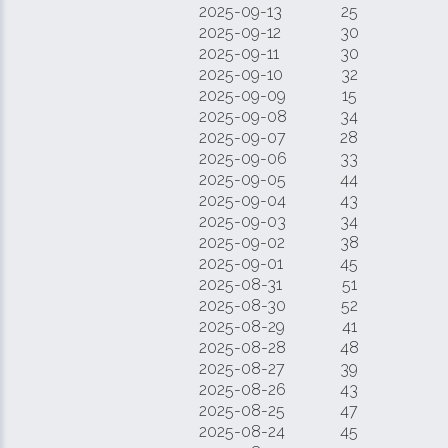
2025-09-13
25
2025-09-12
30
2025-09-11
30
2025-09-10
32
2025-09-09
15
2025-09-08
34
2025-09-07
28
2025-09-06
33
2025-09-05
44
2025-09-04
43
2025-09-03
34
2025-09-02
38
2025-09-01
45
2025-08-31
51
2025-08-30
52
2025-08-29
41
2025-08-28
48
2025-08-27
39
2025-08-26
43
2025-08-25
47
2025-08-24
45